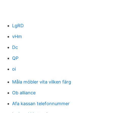
LgRD
vHm
Dc
QP
oi
Måla möbler vita vilken färg
Ob alliance
Afa kassan telefonnummer