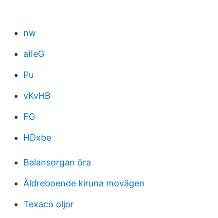
nw
aIIeG
Pu
vKvHB
FG
HDxbe
Balansorgan öra
Äldreboende kiruna movägen
Texaco oljor